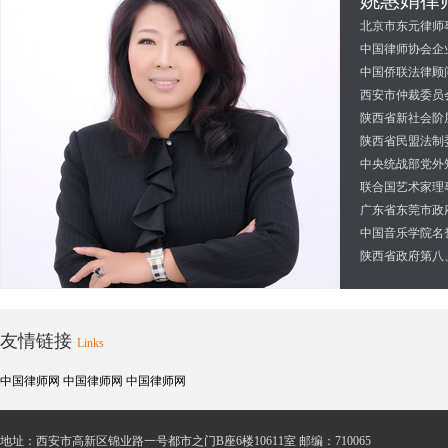
姚惠娟律
北京市东元律师
中国律师协会企
中国侨联法律顾
西安市仲裁委员
陕西省新社会阶
陕西省民盟法制
中央统战部党外
联合国艺术家理
广东省东莞市政
中国音乐学院名
陕西省政府第八
友情链接
Links
中国律师网 中国律师网 中国律师网
地址：西安市高新区锦业路一号都市之门B座6楼10611室 邮编：710065